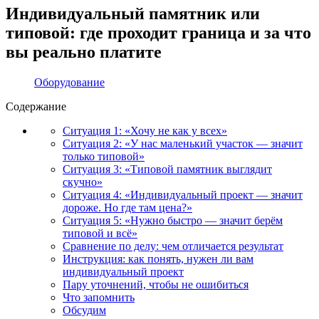
Индивидуальный памятник или
типовой: где проходит граница и за что
вы реально платите
Оборудование
Содержание
Ситуация 1: «Хочу не как у всех»
Ситуация 2: «У нас маленький участок — значит
только типовой»
Ситуация 3: «Типовой памятник выглядит
скучно»
Ситуация 4: «Индивидуальный проект — значит
дороже. Но где там цена?»
Ситуация 5: «Нужно быстро — значит берём
типовой и всё»
Сравнение по делу: чем отличается результат
Инструкция: как понять, нужен ли вам
индивидуальный проект
Пару уточнений, чтобы не ошибиться
Что запомнить
Обсудим