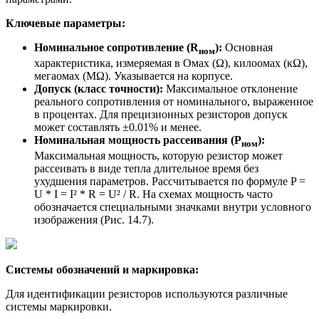
Ключевые параметры:
Номинальное сопротивление (R
):
Основная
ном
характеристика, измеряемая в Омах (Ω), килоомах (кΩ),
мегаомах (МΩ). Указывается на корпусе.
Допуск (класс точности):
Максимальное отклонение
реального сопротивления от номинального, выраженное
в процентах. Для прецизионных резисторов допуск
может составлять ±0.01% и менее.
Номинальная мощность рассеивания (P
):
ном
Максимальная мощность, которую резистор может
рассеивать в виде тепла длительное время без
ухудшения параметров. Рассчитывается по формуле P =
U * I = I² * R = U² / R. На схемах мощность часто
обозначается специальными значками внутри условного
изображения (Рис. 14.7).
Системы обозначений и маркировка:
Для идентификации резисторов используются различные
системы маркировки.