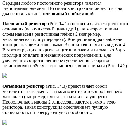
Сердцем любого постоянного резистора является
резистивный элемент. По своей конструкции он делится на
два основных типа:
пленочный
и
объемный
.
Пленочный резистор
(Рис. 14.1) состоит из диэлектрического
основания (керамический цилиндр 1), на которое тонким
слоем нанесена резистивная плёнка 2 (например,
металлическая или углеродная). Концы цилиндра снабжены
токопроводящими колпачками 3 с припаянными выводами 4.
Вся конструкция покрыта защитным лаком или эмалью 5 для
изоляции от влаги и механических повреждений. Для
увеличения сопротивления без увеличения габаритов
резистивную плёнку часто наносят в виде спирали (Рис. 14.2).
Объемный резистор
(Рис. 14.3) представляет собой
монолитный стержень 1 из композитного токопроводящего
материала (например, смеси графита и связующего).
Проволочные выводы 2 запрессовываются прямо в тело
резистора. Такая конструкция обеспечивает лучшую
стабильность и перегрузочную способность.