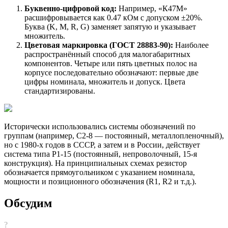
Буквенно-цифровой код:
Например, «К47М»
расшифровывается как 0.47 кОм с допуском ±20%.
Буква (K, M, R, G) заменяет запятую и указывает
множитель.
Цветовая маркировка (ГОСТ 28883-90):
Наиболее
распространённый способ для малогабаритных
компонентов. Четыре или пять цветных полос на
корпусе последовательно обозначают: первые две
цифры номинала, множитель и допуск. Цвета
стандартизированы.
Исторически использовались системы обозначений по
группам (например, С2-8 — постоянный, металлопленочный),
но с 1980-х годов в СССР, а затем и в России, действует
система типа Р1-15 (постоянный, непроволочный, 15-я
конструкция). На принципиальных схемах резистор
обозначается прямоугольником с указанием номинала,
мощности и позиционного обозначения (R1, R2 и т.д.).
Обсудим
?