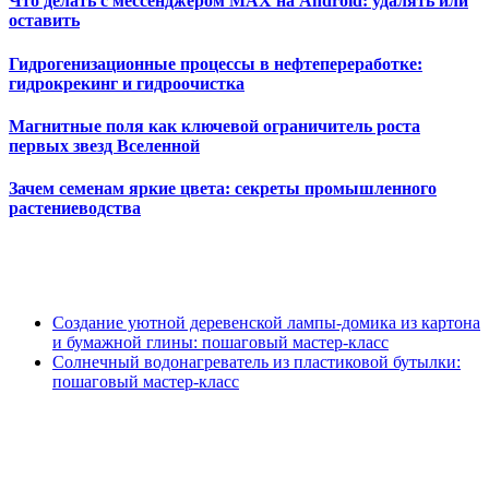
Что делать с мессенджером MAX на Android: удалять или
оставить
Гидрогенизационные процессы в нефтепереработке:
гидрокрекинг и гидроочистка
Магнитные поля как ключевой ограничитель роста
первых звезд Вселенной
Зачем семенам яркие цвета: секреты промышленного
растениеводства
Создание уютной деревенской лампы-домика из картона
и бумажной глины: пошаговый мастер-класс
Солнечный водонагреватель из пластиковой бутылки:
пошаговый мастер-класс