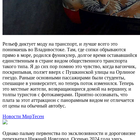
Рельеф диктует моду на транспорт, и лучше всего это
понимаешь во Владивостоке. Там, где сопки обрываются
прямо в море, родился фуникулер, долгое время остававшийся
единственным в стране видом общественного транспорта
такого типа. Я до сих пор помню это чувство, когда вагончик,
поскрипывая, ползет вверх с Пушкинской улицы на Орлиное
гнездо. Раньше основными пассажирами были студенты,
спешащие в университет, но теперь поток изменился. Теперь
это местные жители, возвращающиеся домой на вершину, и
толпы туристов с фотокамерами. Приятно осознавать, что
плата за этот аттракцион с панорамным видом не отличается
от цены на обычный автобус.
Новости МирТесен
Однако пальму первенства по эксклюзивности и дороговизне
перехватил Нижний Новгород. Осенью 2024 года здесь