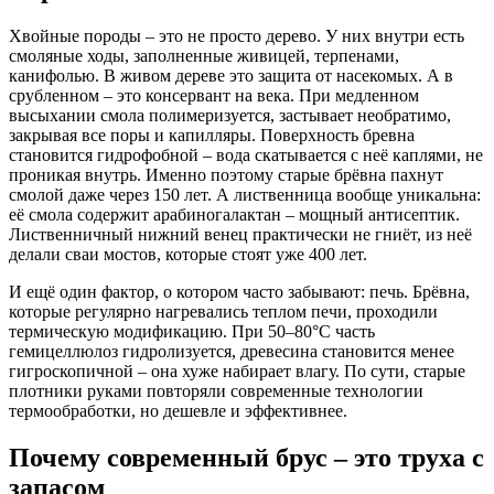
Хвойные породы – это не просто дерево. У них внутри есть
смоляные ходы, заполненные живицей, терпенами,
канифолью. В живом дереве это защита от насекомых. А в
срубленном – это консервант на века. При медленном
высыхании смола полимеризуется, застывает необратимо,
закрывая все поры и капилляры. Поверхность бревна
становится гидрофобной – вода скатывается с неё каплями, не
проникая внутрь. Именно поэтому старые брёвна пахнут
смолой даже через 150 лет. А лиственница вообще уникальна:
её смола содержит арабиногалактан – мощный антисептик.
Лиственничный нижний венец практически не гниёт, из неё
делали сваи мостов, которые стоят уже 400 лет.
И ещё один фактор, о котором часто забывают: печь. Брёвна,
которые регулярно нагревались теплом печи, проходили
термическую модификацию. При 50–80°C часть
гемицеллюлоз гидролизуется, древесина становится менее
гигроскопичной – она хуже набирает влагу. По сути, старые
плотники руками повторяли современные технологии
термообработки, но дешевле и эффективнее.
Почему современный брус – это труха с
запасом