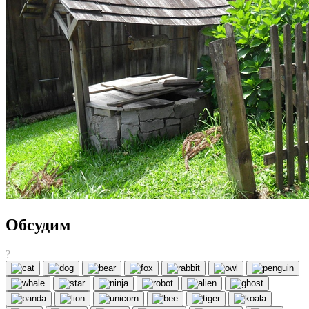
Обсудим
?