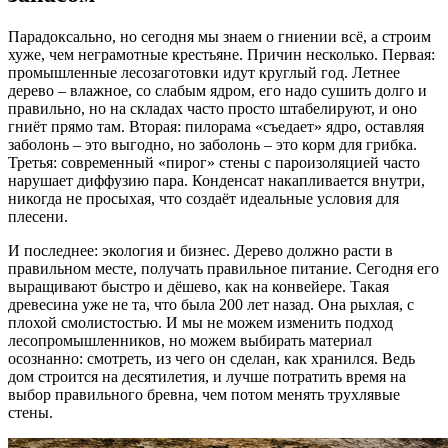
Парадоксально, но сегодня мы знаем о гниении всё, а строим
хуже, чем неграмотные крестьяне. Причин несколько. Первая:
промышленные лесозаготовки идут круглый год. Летнее
дерево – влажное, со слабым ядром, его надо сушить долго и
правильно, но на складах часто просто штабелируют, и оно
гниёт прямо там. Вторая: пилорама «съедает» ядро, оставляя
заболонь – это выгодно, но заболонь – это корм для грибка.
Третья: современный «пирог» стены с пароизоляцией часто
нарушает диффузию пара. Конденсат накапливается внутри,
никогда не просыхая, что создаёт идеальные условия для
плесени.
И последнее: экология и бизнес. Дерево должно расти в
правильном месте, получать правильное питание. Сегодня его
выращивают быстро и дёшево, как на конвейере. Такая
древесина уже не та, что была 200 лет назад. Она рыхлая, с
плохой смолистостью. И мы не можем изменить подход
лесопромышленников, но можем выбирать материал
осознанно: смотреть, из чего он сделан, как хранился. Ведь
дом строится на десятилетия, и лучше потратить время на
выбор правильного бревна, чем потом менять трухлявые
стены.