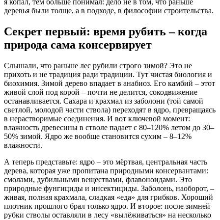
я копал, тем больше понимал: дело не в том, что раньше
деревья были толще, а в подходе, в философии строительства.
Секрет первый: время рубить – когда
природа сама консервирует
Слышали, что раньше лес рубили строго зимой? Это не
прихоть и не традиция ради традиции. Тут чистая биология и
биохимия. Зимой дерево впадает в анабиоз. Его камбий – этот
живой слой под корой – почти не делится, сокодвижение
останавливается. Сахара и крахмал из заболони (той самой
светлой, молодой части ствола) переходят в ядро, превращаясь
в нерастворимые соединения. И вот ключевой момент:
влажность древесины в стволе падает с 80–120% летом до 30–
50% зимой. Ядро же вообще становится сухим – 8–12%
влажности.
А теперь представьте: ядро – это мёртвая, центральная часть
дерева, которая уже пропитана природными консервантами:
смолами, дубильными веществами, флавоноидами. Это
природные фунгициды и инсектициды. Заболонь, наоборот, –
живая, полная крахмала, сладкая «еда» для грибков. Хороший
плотник прошлого брал только ядро. И второе: после зимней
рубки стволы оставляли в лесу «вылёживаться» на несколько