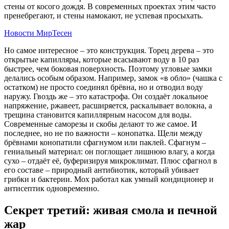
стены от косого дождя. В современных проектах этим часто
пренебрегают, и стены намокают, не успевая просыхать.
Новости МирТесен
Но самое интересное – это конструкция. Торец дерева – это
открытые капилляры, которые всасывают воду в 10 раз
быстрее, чем боковая поверхность. Поэтому угловые замки
делались особым образом. Например, замок «в обло» (чашка с
остатком) не просто соединял брёвна, но и отводил воду
наружу. Гвоздь же – это катастрофа. Он создаёт локальное
напряжение, ржавеет, расширяется, раскалывает волокна, а
трещина становится капиллярным насосом для воды.
Современные саморезы и скобы делают то же самое. И
последнее, но не по важности – конопатка. Щели между
брёвнами конопатили сфагнумом или паклей. Сфагнум –
гениальный материал: он поглощает лишнюю влагу, а когда
сухо – отдаёт её, буферизируя микроклимат. Плюс сфагнол в
его составе – природный антибиотик, который убивает
грибки и бактерии. Мох работал как умный кондиционер и
антисептик одновременно.
Секрет третий: живая смола и печной
жар