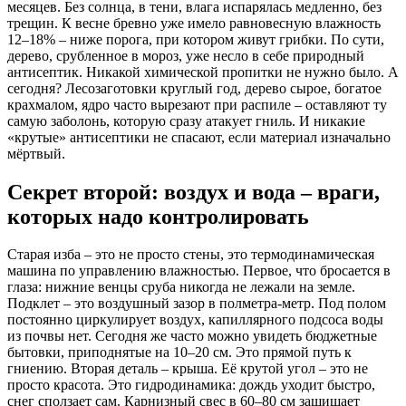
месяцев. Без солнца, в тени, влага испарялась медленно, без
трещин. К весне бревно уже имело равновесную влажность
12–18% – ниже порога, при котором живут грибки. По сути,
дерево, срубленное в мороз, уже несло в себе природный
антисептик. Никакой химической пропитки не нужно было. А
сегодня? Лесозаготовки круглый год, дерево сырое, богатое
крахмалом, ядро часто вырезают при распиле – оставляют ту
самую заболонь, которую сразу атакует гниль. И никакие
«крутые» антисептики не спасают, если материал изначально
мёртвый.
Секрет второй: воздух и вода – враги,
которых надо контролировать
Старая изба – это не просто стены, это термодинамическая
машина по управлению влажностью. Первое, что бросается в
глаза: нижние венцы сруба никогда не лежали на земле.
Подклет – это воздушный зазор в полметра-метр. Под полом
постоянно циркулирует воздух, капиллярного подсоса воды
из почвы нет. Сегодня же часто можно увидеть бюджетные
бытовки, приподнятые на 10–20 см. Это прямой путь к
гниению. Вторая деталь – крыша. Её крутой угол – это не
просто красота. Это гидродинамика: дождь уходит быстро,
снег сползает сам. Карнизный свес в 60–80 см защищает