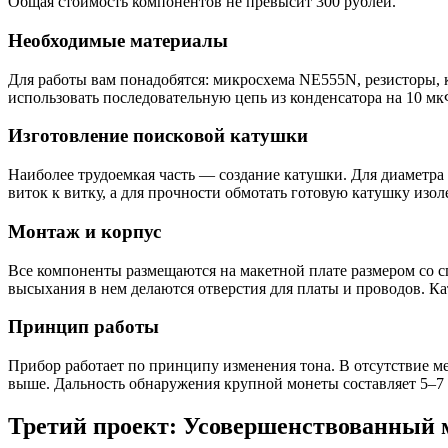
Общая стоимость компонентов не превысит 300 рублей.
Необходимые материалы
Для работы вам понадобятся: микросхема NE555N, резисторы, 
использовать последовательную цепь из конденсатора на 10 мк
Изготовление поисковой катушки
Наиболее трудоемкая часть — создание катушки. Для диаметра 
виток к витку, а для прочности обмотать готовую катушку изо
Монтаж и корпус
Все компоненты размещаются на макетной плате размером со с
высыхания в нем делаются отверстия для платы и проводов. К
Принцип работы
Прибор работает по принципу изменения тона. В отсутствие ме
выше. Дальность обнаружения крупной монеты составляет 5–7 
Третий проект: Усовершенствованный