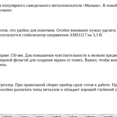
сия популярного самодельного металлоискателя «Малыш». В нов
ильнее.
нтов, что удобно для новичков. Особое внимание нужно уделить
спользуется стабилизатор напряжения AMS1117 на 3,3 В.
оправе 150 мм. Для повышения чувствительности к мелким пред
щевой фольгой для создания экрана от помех. Важно, чтобы кон
аты.
оллер. При правильной сборке прибор сразу готов к работе. П
особно различать типы металлов и обладает хорошей глубиной 