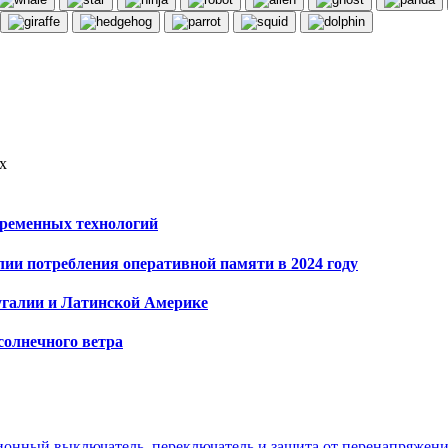
х
временных технологий
алии потребления оперативной памяти в 2024 году
угалии и Латинской Америке
солнечного ветра
ионный выключатель, переключатель и защита от перенапряжен