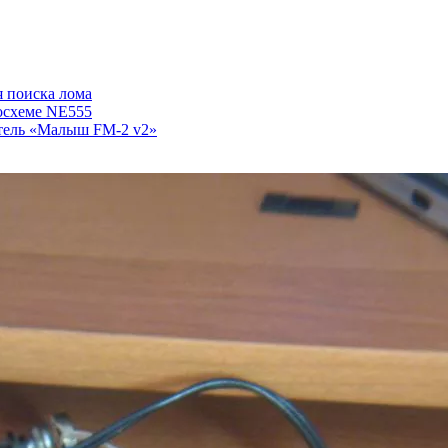
я поиска лома
осхеме NE555
атель «Малыш FM-2 v2»