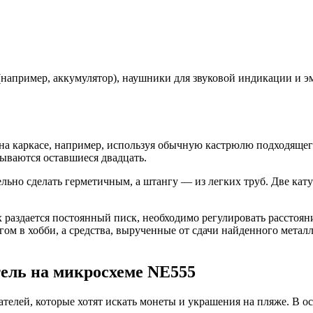
 (например, аккумулятор), наушники для звуковой индикации и 
а каркасе, например, используя обычную кастрюлю подходящего 
тываются оставшиеся двадцать.
ельно сделать герметичным, а штангу — из легких труб. Две ка
 раздается постоянный писк, необходимо регулировать расстоя
гом в хобби, а средства, вырученные от сдачи найденного мета
ель на микросхеме NE555
телей, которые хотят искать монеты и украшения на пляже. В 