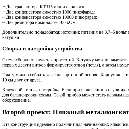
~ Два транзистора КТ315 или их аналоги;
~ Два конденсатора емкостью 1000 пикофарад;
~ Два конденсатора емкостью 10000 пикофарад;
~ Два резистора номиналом 100 кОм.
Дополнительно понадобятся: источник питания на 3,7–5 вольт
катушки.
Сборка и настройка устройства
Схема сборки отличается простотой. Катушку можно намотать н
первых десяти витков формируется отвод (петля), а затем нама
Плату можно собрать даже на картонной основе. Корпус желат
10 см друг от друга.
Ключевой этап — настройка. Если при включении в наушниках
для балансировки схемы. Такой прибор может стать первым ша
оборудование.
Второй проект: Пляжный металлоискат
Эта конструкция идеально подходит для начинающих кладоиска