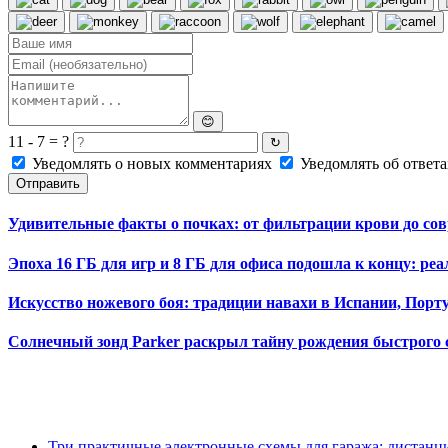
😊
11 - 7 = ?
↻
Уведомлять о новых комментариях
Уведомлять об ответа
Отправить
Удивительные факты о почках: от фильтрации крови до со
Эпоха 16 ГБ для игр и 8 ГБ для офиса подошла к концу: ре
Искусство ножевого боя: традиции навахи в Испании, Порт
Солнечный зонд Parker раскрыл тайну рождения быстрого 
Три практичные электронные схемы для гаража: дистанц