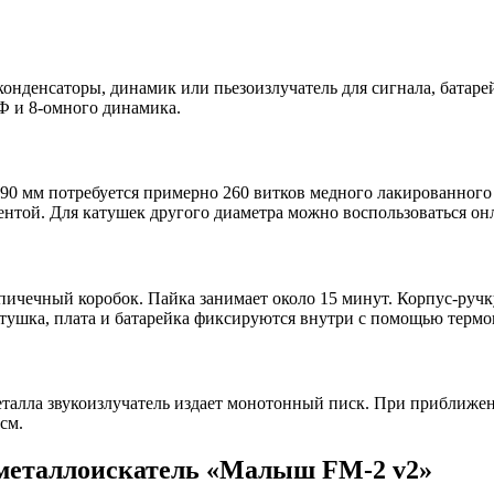
конденсаторы, динамик или пьезоизлучатель для сигнала, батар
Ф и 8-омного динамика.
90 мм потребуется примерно 260 витков медного лакированного 
лентой. Для катушек другого диаметра можно воспользоваться о
пичечный коробок. Пайка занимает около 15 минут. Корпус-ручк
атушка, плата и батарейка фиксируются внутри с помощью термо
талла звукоизлучатель издает монотонный писк. При приближени
см.
 металлоискатель «Малыш FM-2 v2»